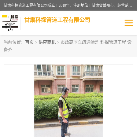
甘肃科探管道工程有限公司成立于2019年，注册地位于甘肃省兰州市。经营范围包括管道安装、清洗、疏通、维修、检测，防水工程，工程钻孔，化粪池清理，暖气安装，给排水管道安装维修，室内外管道如消防、供水、供热管道漏水检测定位，室内外防水堵漏等。
甘肃科探管道工程有限公司
当前位置：
首页
>
供应商机
> 市政高压车疏通清洗 科探管道工程 设
备齐
管道安装维修
管道漏水检测
漏水检查维修
消防管道漏水
供热管道漏水
排水管道漏水
自来水管漏水
管道疏通
高压车疏通清淤