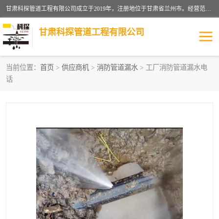
甘肃科探管道工程有限公司成立于2019年，注册地位于甘肃省兰州市。经营范围包括管道安装、清洗、疏通、维修、检测，防水工程，工程钻孔，化粪池清理，暖气安装，给排水管道安装维修，室内外管道如消防、供水、供热管道漏水检测定位，室内外防水堵漏等。
甘肃科探管道工程有限公司
当前位置：
首页
>
供应商机
>
消防管道漏水
> 工厂消防管道漏水电
话
管道安装维修
管道漏水检测
漏水检查维修
消防管道漏水
供热管道漏水
排水管道漏水
自来水管漏水
管道疏通
高压车疏通清淤