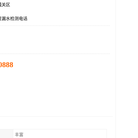
城关区
管漏水检测电话
0888
丰富