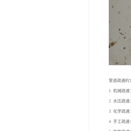
管道疏通的
1. 机械
2. 水压
3. 化学
4. 手工