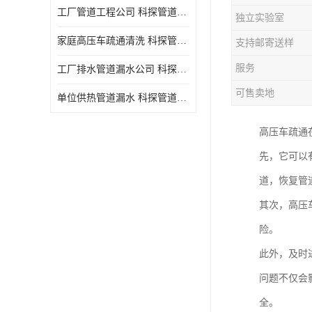
工厂管道工程公司 科探管道工程 时效快
独立实验室
家庭高压车疏通清洗 科探管道工程 服务周到
支持邮寄送样
服务
工厂排水管道漏水公司 科探管道工程 快速上门
可售卖地
单位供热管道漏水 科探管道工程 设备齐
高压车疏通
先，它可以
道，恢复管
其次，高压
险。
此外，及时
问题不仅会
全。