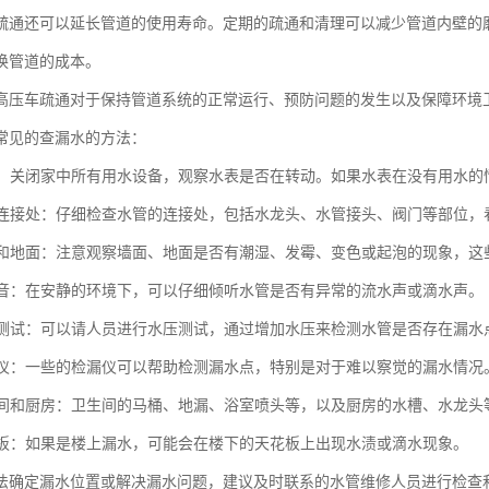
疏通还可以延长管道的使用寿命。定期的疏通和清理可以减少管道内壁的
换管道的成本。
高压车疏通对于保持管道系统的正常运行、预防问题的发生以及保障环境
常见的查漏水的方法：
水表：关闭家中所有用水设备，观察水表是否在转动。如果水表在没有用水
水管连接处：仔细检查水管的连接处，包括水龙头、水管接头、阀门等部位
墙面和地面：注意观察墙面、地面是否有潮湿、发霉、变色或起泡的现象，
水声音：在安静的环境下，可以仔细倾听水管是否有异常的流水声或滴水声。
水压测试：可以请人员进行水压测试，通过增加水压来检测水管是否存在漏水
检漏仪：一些的检漏仪可以帮助检测漏水点，特别是对于难以察觉的漏水情况
卫生间和厨房：卫生间的马桶、地漏、浴室喷头等，以及厨房的水槽、水龙
天花板：如果是楼上漏水，可能会在楼下的天花板上出现水渍或滴水现象。
法确定漏水位置或解决漏水问题，建议及时联系的水管维修人员进行检查