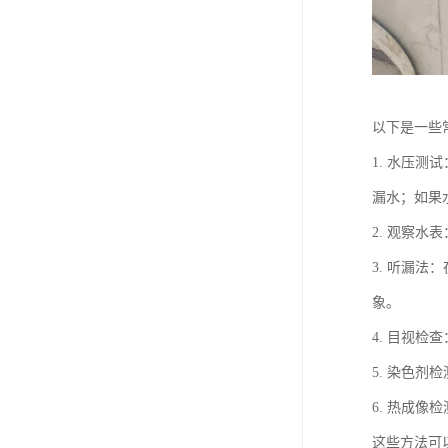
以下是一些
1. 水压
漏水；如果
2. 观察
3. 听漏
象。
4. 目视
5. 染色
6. 热成
这些方法可