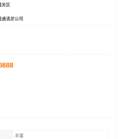
城关区
疏通清淤公司
0888
丰富