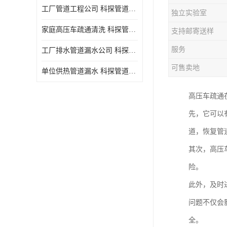
工厂管道工程公司 科探管道工程 时效快
独立实验室
家庭高压车疏通清洗 科探管道工程 服务周到
支持邮寄送样
服务
工厂排水管道漏水公司 科探管道工程 快速上门
可售卖地
单位供热管道漏水 科探管道工程 设备齐
高压车疏通
先，它可以
道，恢复管
其次，高压
险。
此外，及时
问题不仅会
全。