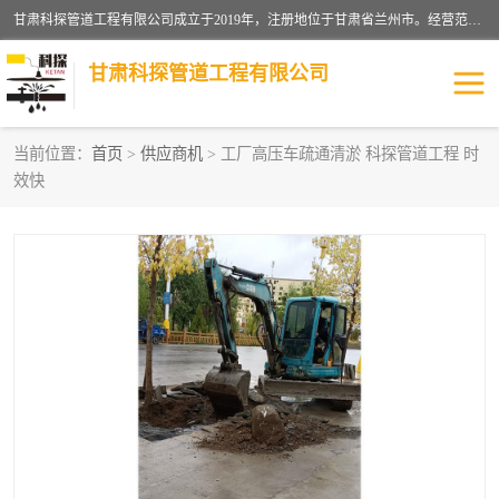
甘肃科探管道工程有限公司成立于2019年，注册地位于甘肃省兰州市。经营范围包括管道安装、清洗、疏通、维修、检测，防水工程，工程钻孔，化粪池清理，暖气安装，给排水管道安装维修，室内外管道如消防、供水、供热管道漏水检测定位，室内外防水堵漏等。
甘肃科探管道工程有限公司
当前位置：
首页
>
供应商机
> 工厂高压车疏通清淤 科探管道工程 时
效快
管道安装维修
管道漏水检测
漏水检查维修
消防管道漏水
供热管道漏水
排水管道漏水
自来水管漏水
管道疏通
高压车疏通清淤