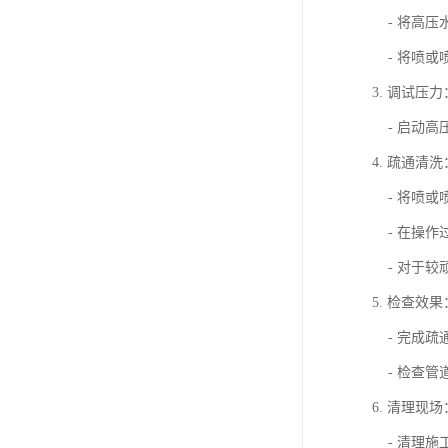
- 将高压
- 将喷或
3. 调试压力
- 启动高
4. 疏通清洗
- 将喷或
- 在操作
- 对于较
5. 检查效果
- 完成疏
- 检查管
6. 清理现场
- 清理施