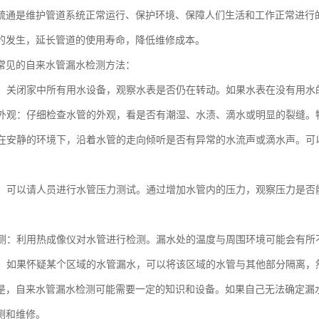
疏通是维护管道系统正常运行、保护环境、保障人们生活和工作正常进行
的发生，延长管道的使用寿命，降低维修成本。
常见的自来水管漏水检测方法：
水表：关闭家中所有用水设备，观察水表是否仍在转动。如果水表在没有用
水管外观：仔细检查水管的外观，看是否有潮湿、水渍、滴水或明显的裂缝
音：在安静的环境下，沿着水管的走向倾听是否有异常的水流声或滴水声。
测试：可以请人员进行水管压力测试。通过增加水管内的压力，观察压力是
像检测：利用热成像仪对水管进行检测。漏水处的温度与周围环境可能会有
检测：如果怀疑某个区域的水管漏水，可以将该区域的水管与其他部分隔离
是，自来水管漏水检测可能需要一定的知识和设备。如果自己无法确定漏
测和维修。