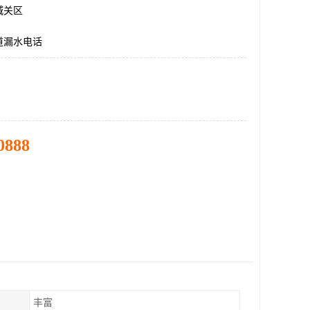
城关区
道漏水电话
0888
丰富