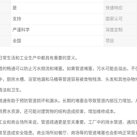
是
快速响应
支持
国家认可
严谨科学
深度定制
全国
项目
日常生活和工业生产中都具有重要的意义。
道的畅通可以防止污水倒流和堵塞。如果管道堵塞，污水可能会溢出，不
中，厨房水槽、浴室地漏和马桶等管道容易被食物残渣、头发和其他杂物
清洁和卫生。
疏通有助于预防管道损坏和漏水。长期的堵塞会导致管道内部压力增加，
浪费水资源，还可能对建筑物的结构造成损害，增加维修成本。
工业和商业场所来说，管道疏通更是至关重要。工厂中的排水管道、通风
甚至造成安全隐患。商业场所如餐厅、商场等的管道堵塞也会影响正常营