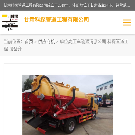
甘肃科探管道工程有限公司成立于2019年，注册地位于甘肃省兰州市。经营范围包括管道安装、清洗、疏通、维修、检测，防水工程，工程钻孔，化粪池清理，暖气安装，给排水管道安装维修，室内外管道如消防、供水、供热管道漏水检测定位，室内外防水堵漏等。
甘肃科探管道工程有限公司
当前位置：
首页
>
供应商机
> 单位高压车疏通清淤公司 科探管道工
程 设备齐
管道安装维修
管道漏水检测
漏水检查维修
消防管道漏水
供热管道漏水
排水管道漏水
自来水管漏水
管道疏通
高压车疏通清淤