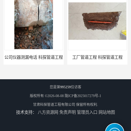
公司仪器测漏电话 科探管道工程
工厂管道工程 科探管道工程
您是第
995259
位访客
版权所有 ©2026-08-08
陇ICP备2025017279号-1
甘肃科探管道工程有限公司
保留所有权利.
技术支持：
八方资源网
免责声明
管理员入口
网站地图
市政供热管道漏水检测 科探管道工程
消防管道漏水公司 科探管道工程