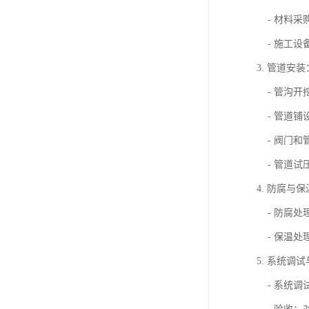
- 材料采
- 施工设
3. 管道安装
- 管沟开
- 管道铺
- 阀门和
- 管道试
4. 防腐与
- 防腐处
- 保温处
5. 系统调
- 系统调