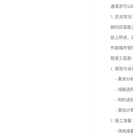
通清淤可以
5. 应对
统的应急能
综上所述，
作是城市管
管道工程是
1. 规划与
- 需求分
- 线路选
- 材料选
- 管径计
2. 施工准备
- 场地准