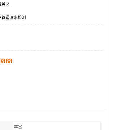
城关区
埋管道漏水检测
0888
丰富