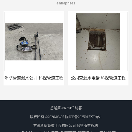
enterprises
道工程
公司查漏水电话 科探管道工程
您是第
986781
位访客
版权所有 ©2026-08-07
陇ICP备2025017279号-1
甘肃科探管道工程有限公司
保留所有权利.