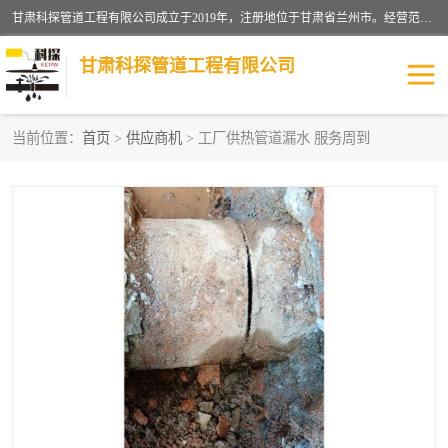
甘肃科探管道工程有限公司成立于2019年，注册地位于甘肃省兰州市。经营范围包括管道安装、清洗、疏通、维修、检测，防水工程，工程钻孔，化粪池清理，暖气安装，给排水管道安装维修，室内外管道如消防、供水、供热管道漏水检测定位，室内外防水堵漏等。
甘肃科探管道工程有限公司
当前位置：
首页
>
供应商机
> 工厂供热管道漏水 服务周到
管道安装维修
管道漏水检测
漏水检查维修
消防管道漏水
供热管道漏水
排水管道漏水
自来水管漏水
管道疏通
高压车疏通清淤