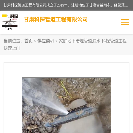
甘肃科探管道工程有限公司成立于2019年，注册地位于甘肃省兰州市。经营范围包括管道安装、清洗、疏通、维修、检测，防水工程，工程钻孔，化粪池清理，暖气安装，给排水管道安装维修，室内外管道如消防、供水、供热管道漏水检测定位，室内外防水堵漏等。
甘肃科探管道工程有限公司
当前位置：
首页
>
供应商机
> 家庭地下暗埋管道漏水 科探管道工程
快速上门
管道安装维修
管道漏水检测
漏水检查维修
消防管道漏水
供热管道漏水
排水管道漏水
自来水管漏水
管道疏通
高压车疏通清淤