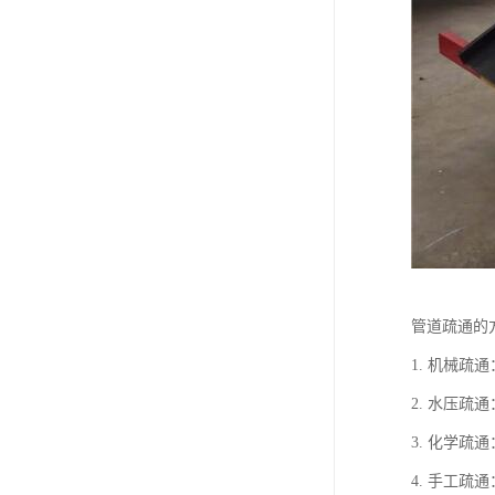
管道疏通的
1. 机械
2. 水压
3. 化学
4. 手工