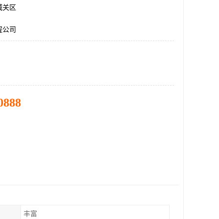
城关区
程公司
0888
丰富