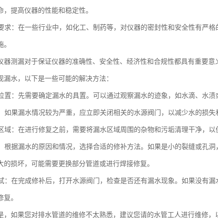
命，提高仪器的性能和稳定性。
法规要求：在一些行业中，如化工、制药等，对仪器的密封性和安全性有严
施。
仪器测漏对于保证仪器的准确性、安全性、经济性和合规性都具有重要意
现漏水，以下是一些可能的解决方法：
漏水位置：先需要确定漏水的具置。可以通过观察漏水的迹象，如水滴、水
水源：如果漏水情况较为严重，应立即关闭相关的水源阀门，以减少水的损失
漏水区域：在进行修复之前，需要将漏水区域周围的杂物和污垢清理干净，
漏洞：根据漏水的原因和情况，选择合适的修补方法。如果是小的裂缝或孔
大的损坏，可能需要更换部分管道或进行焊接修复。
和测试：在完成修补后，打开水源阀门，检查是否还有漏水现象。如果没有
修复。
是，如果您对排水管道的维修不太熟悉，建议您请的水管工人进行维修，