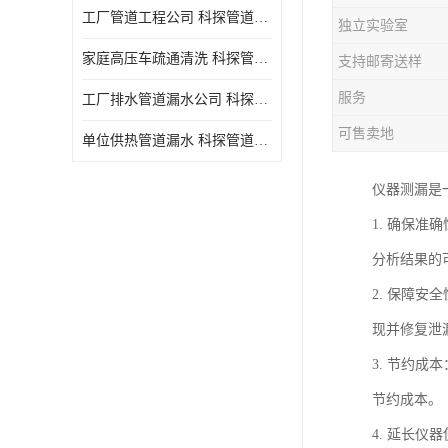
工厂管道工程公司 科探管道工程 时效快
独立实验室
家庭高压车疏通清洗 科探管道工程 服务周到
支持邮寄送样
服务
工厂排水管道漏水公司 科探管道工程 快速上门
可售卖地
单位供热管道漏水 科探管道工程 设备齐
仪器测漏是
1. 确保
分析结果的
2. 保障
现并修复泄
3. 节约
节约成本。
4. 延长