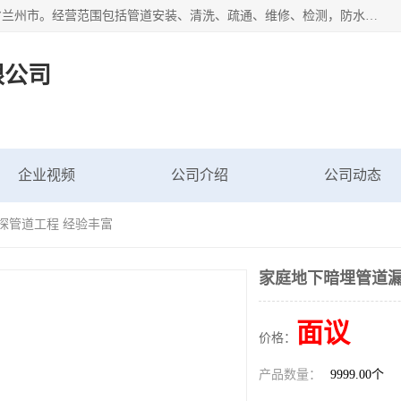
甘肃科探管道工程有限公司成立于2019年，注册地位于甘肃省兰州市。经营范围包括管道安装、清洗、疏通、维修、检测，防水工程，工程钻孔，化粪池清理，暖气安装，给排水管道安装维修，室内外管道如消防、供水、供热管道漏水检测定位，室内外防水堵漏等。
限公司
企业视频
公司介绍
公司动态
探管道工程 经验丰富
家庭地下暗埋管道漏
面议
价格：
产品数量：
9999.00个