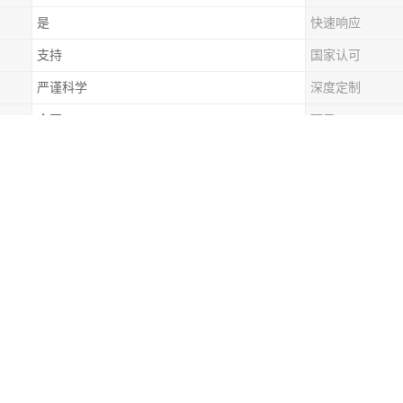
是
快速响应
支持
国家认可
严谨科学
深度定制
全国
项目
水是一个严重的问题。它不仅会导致热能的大量损失，使得供热效率降低
响居民的正常生活和工作。此外，漏水还可能会对周围的环境和建筑物结
备等。长期的漏水问题如果得不到及时解决，还可能会引发更严重的安全
漏水问题是重要的。
是您想要的内容，请您进一步明确您的问题，以便我能地为您提供准确的
现漏水，以下是一些可能的解决方法：
漏水位置：先需要确定漏水的具置。可以通过观察漏水的迹象，如水滴、水
水源：如果漏水情况较为严重，应立即关闭相关的水源阀门，以减少水的损失