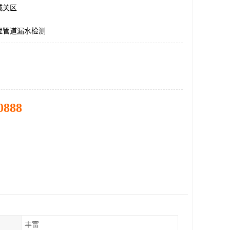
城关区
埋管道漏水检测
0888
丰富