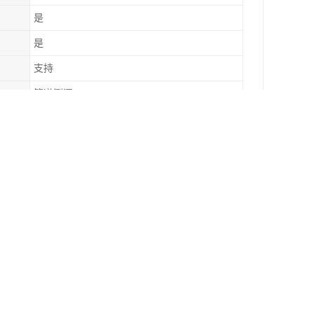
是
是
支持
管道测漏
，增加能源消耗和成本，还可能会引起局部地区供
构造成损害，如导致地面潮湿、墙壁发霉、腐蚀管
隐患，如管道破裂、水淹等。因此，及时发现和修
回答。
渍或潮湿的区域，来大致判断漏水的位置。
和进一步的损坏。