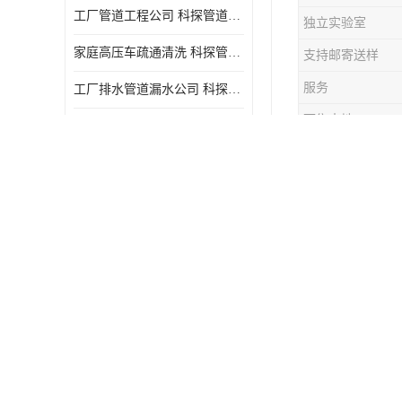
工厂管道工程公司 科探管道工程 时效快
独立实验室
家庭高压车疏通清洗 科探管道工程 服务周到
支持邮寄送样
服务
工厂排水管道漏水公司 科探管道工程 快速上门
可售卖地
单位供热管道漏水 科探管道工程 设备齐
供热管道漏
热不足，影
道及相关设
复供热管道
如果以上不
排水管道出
1. 确定
2. 关闭