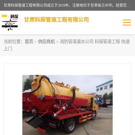
甘肃科探管道工程有限公司成立于2019年，注册地位于甘肃省兰州市。经营范围包括管道安装、清洗、疏通、维修、检测，防水工程，工程钻孔，化粪池清理，暖气安装，给排水管道安装维修，室内外管道如消防、供水、供热管道漏水检测定位，室内外防水堵漏等。
甘肃科探管道工程有限公司
当前位置：
首页
>
供应商机
> 消防管道漏水公司 科探管道工程 快速
上门
管道安装维修
管道漏水检测
漏水检查维修
消防管道漏水
供热管道漏水
排水管道漏水
自来水管漏水
管道疏通
高压车疏通清淤