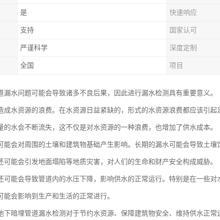
是
快速响应
支持
国家认可
严谨科学
深度定制
全国
项目
道漏水问题可能会导致诸多不良后果，因此进行漏水检测具有重要意义。
造成水资源的浪费。在水资源日益紧缺的，形式的水资源浪费都应该引起
量的水会不断流失，这不仅是对水资源的一种浪费，也增加了供水成本。
可能会对周围的土壤和建筑物基础产生影响。长期的漏水可能会导致土壤
还可能会引发地面塌陷等地质灾害，对人们的生命和财产安全构成威胁。
还可能会导致管道内的水压下降，影响供水的正常运行。特别是在一些对
可能会影响到生产和生活的正常进行。
地下暗埋管道漏水检测对于节约水资源、保障建筑物安全、维持供水正常