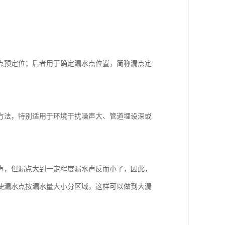
点预定位；后者用于确定漏水点位置，简称漏点定
方法，特别适用于环境干扰噪声大、管道埋设深或
。
声，但漏点大到一定程度漏水声反而小了，因此，
使漏水点按漏水量大小分区域，这样可以做到大漏