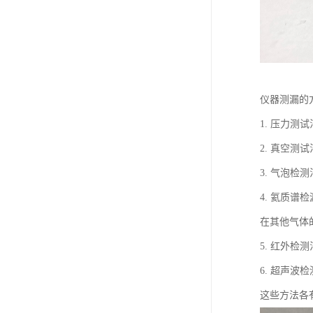
仪器测漏的
1. 压力
2. 真空
3. 气泡
4. 氦质
在其他气体
5. 红外
6. 超声
这些方法各