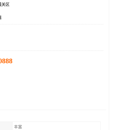
城关区
漏
0888
丰富