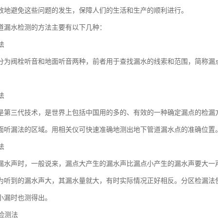
效地避免这些问题的发生，保障人们的生活和生产的顺利进行。
道漏水检测的方法主要有以下几种：
法
分为阀栓听音和地面听音两种，前者用于查找漏水的线索和范围，简称漏
法
是第三代技术，是世界上包括中国用的多的、有效的一种确定漏点的检漏
面听漏法的区域。用相关仪可快速准确地测出地下管道漏水点的准确位置
法
漏水声时，一般说来，漏点大产生的漏水声比漏点小产生的漏水声要大一
为听到的漏水声大，其漏水量就大，有时实际情况正好相反。分区检漏法
小漏时也测得出。
体检测法