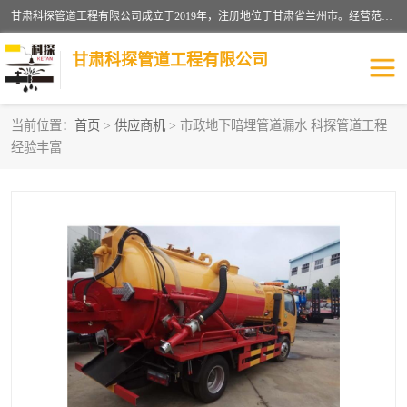
甘肃科探管道工程有限公司成立于2019年，注册地位于甘肃省兰州市。经营范围包括管道安装、清洗、疏通、维修、检测，防水工程，工程钻孔，化粪池清理，暖气安装，给排水管道安装维修，室内外管道如消防、供水、供热管道漏水检测定位，室内外防水堵漏等。
甘肃科探管道工程有限公司
当前位置：
首页
>
供应商机
> 市政地下暗埋管道漏水 科探管道工程
经验丰富
管道安装维修
管道漏水检测
漏水检查维修
消防管道漏水
供热管道漏水
排水管道漏水
自来水管漏水
管道疏通
高压车疏通清淤