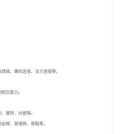
括焊接、螺纹连接、法兰连接等。
。
和耐压能力。
漆、镀锌、衬塑等。
括岩棉、玻璃棉、聚酯等。