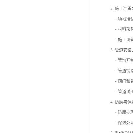
2. 施工准备
- 场地准
- 材料采
- 施工设
3. 管道安装
- 管沟开
- 管道铺
- 阀门和
- 管道试
4. 防腐与
- 防腐处
- 保温处