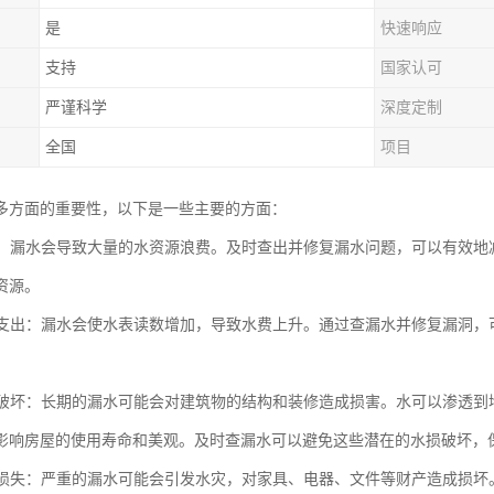
是
快速响应
支持
国家认可
严谨科学
深度定制
全国
项目
多方面的重要性，以下是一些主要的方面：
用水：漏水会导致大量的水资源浪费。及时查出并修复漏水问题，可以有效
资源。
水费支出：漏水会使水表读数增加，导致水费上升。通过查漏水并修复漏洞
水损破坏：长期的漏水可能会对建筑物的结构和装修造成损害。水可以渗透
影响房屋的使用寿命和美观。及时查漏水可以避免这些潜在的水损破坏，
财产损失：严重的漏水可能会引发水灾，对家具、电器、文件等财产造成损