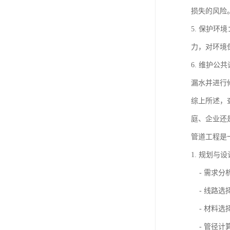
损失的风险
5. 保护
力，对环境
6. 维护
漏水并进行
综上所述，
庭、企业还
管道工程是
1. 规划与
- 需求分
- 线路选
- 材料选
- 管径计