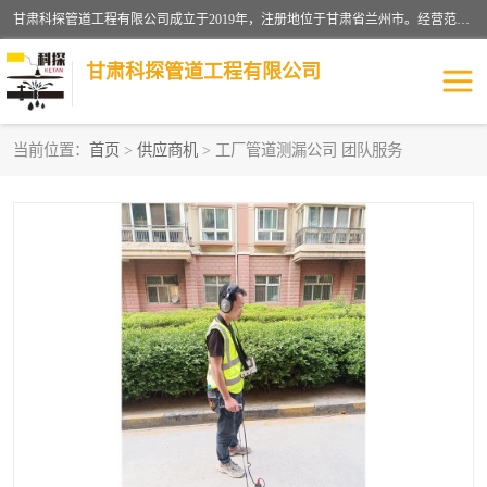
甘肃科探管道工程有限公司成立于2019年，注册地位于甘肃省兰州市。经营范围包括管道安装、清洗、疏通、维修、检测，防水工程，工程钻孔，化粪池清理，暖气安装，给排水管道安装维修，室内外管道如消防、供水、供热管道漏水检测定位，室内外防水堵漏等。
甘肃科探管道工程有限公司
当前位置：
首页
>
供应商机
> 工厂管道测漏公司 团队服务
管道安装维修
管道漏水检测
漏水检查维修
消防管道漏水
供热管道漏水
排水管道漏水
自来水管漏水
管道疏通
高压车疏通清淤