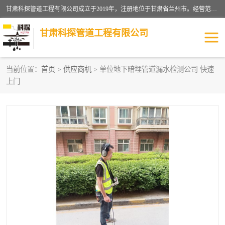
甘肃科探管道工程有限公司成立于2019年，注册地位于甘肃省兰州市。经营范围包括管道安装、清洗、疏通、维修、检测，防水工程，工程钻孔，化粪池清理，暖气安装，给排水管道安装维修，室内外管道如消防、供水、供热管道漏水检测定位，室内外防水堵漏等。
甘肃科探管道工程有限公司
当前位置：
首页
>
供应商机
> 单位地下暗埋管道漏水检测公司 快速
上门
管道安装维修
管道漏水检测
漏水检查维修
消防管道漏水
供热管道漏水
排水管道漏水
自来水管漏水
管道疏通
高压车疏通清淤