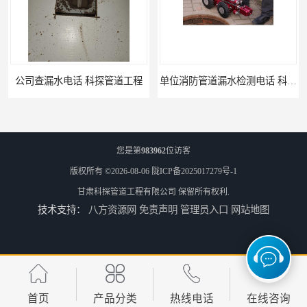
单位消防管道漏水检测电话 科探管道工程
您是第
983962
位访客
版权所有 ©2026-08-06
陇ICP备2025017279号-1
甘肃科探管道工程有限公司
保留所有权利.
技术支持：
八方资源网
免责声明
管理员入口
网站地图
公司地下暗埋管道漏水公司 科探管道工程
排水管道漏水 科探管道工程
首页
产品分类
热线电话
在线咨询