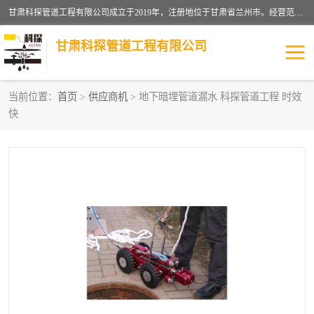
甘肃科探管道工程有限公司成立于2019年，注册地位于甘肃省兰州市。经营范围包括管道安装、清洗、疏通、维修、检测，防水工程，工程钻孔，化粪池清理，暖气安装，给排水管道安装维修，室内外管道如消防、供水、供热管道漏水检测定位，室内外防水堵漏等。
甘肃科探管道工程有限公司
当前位置：
首页
>
供应商机
> 地下暗埋管道漏水 科探管道工程 时效
快
管道安装维修
管道漏水检测
漏水检查维修
消防管道漏水
供热管道漏水
排水管道漏水
自来水管漏水
管道疏通
高压车疏通清淤