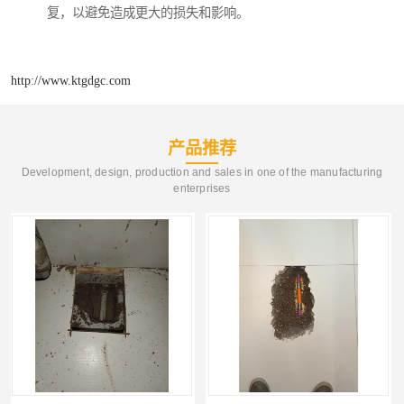
复，以避免造成更大的损失和影响。
http://www.ktgdgc.com
产品推荐
Development, design, production and sales in one of the manufacturing
enterprises