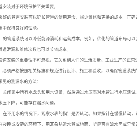
道安装对于环境保护至关重要。
性：良好的管道安装可以延长管道的使用寿命，减少维修和更换的成本。正
用中保持良好的性能。
效益：的管道系统可以降低能源消耗和运营成本。例如，优化的管道布局可
管道泄漏和维修次数也可以节省成本。
管道安装的重要性不可忽视，它关系到人们的生活质量、工业生产的正常
，必须严格按照相关标准和规范进行设计、施工和验收，以确保管道系统
常见的测漏水的方法：
测试：关闭家中所有水龙头和用水设备，然后通过水压表对水管进行水压测
水压下降，可能存在漏水问题。
水表：在不用水的情况下，观察水表的指针是否转动。如果指针在缓慢转动
法：在夜晚或安静的环境下，用耳朵贴近水管或地面，听是否有流水声或异