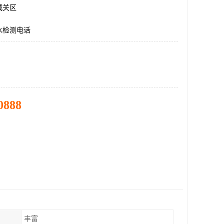
城关区
水检测电话
0888
丰富