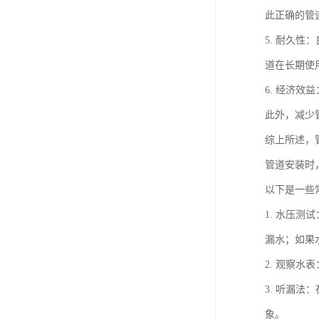
此正确的管
5. 耐久
道在长期使
6. 经济
此外，减少
综上所述，
管道安装时
以下是一些
1. 水压
漏水；如果
2. 观察
3. 听漏
象。