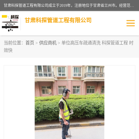
甘肃科探管道工程有限公司成立于2019年，注册地位于甘肃省兰州市。经营范围包括管道安装、清洗、疏通、维修、检测，防水工程，工程钻孔，化粪池清理，暖气安装，给排水管道安装维修，室内外管道如消防、供水、供热管道漏水检测定位，室内外防水堵漏等。
甘肃科探管道工程有限公司
当前位置：
首页
>
供应商机
> 单位高压车疏通清洗 科探管道工程 时
效快
管道安装维修
管道漏水检测
漏水检查维修
消防管道漏水
供热管道漏水
排水管道漏水
自来水管漏水
管道疏通
高压车疏通清淤