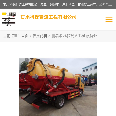
甘肃科探管道工程有限公司成立于2019年，注册地位于甘肃省兰州市。经营范围包括管道安装、清洗、疏通、维修、检测，防水工程，工程钻孔，化粪池清理，暖气安装，给排水管道安装维修，室内外管道如消防、供水、供热管道漏水检测定位，室内外防水堵漏等。
甘肃科探管道工程有限公司
当前位置：
首页
>
供应商机
> 测漏水 科探管道工程 设备齐
管道安装维修
管道漏水检测
漏水检查维修
消防管道漏水
供热管道漏水
排水管道漏水
自来水管漏水
管道疏通
高压车疏通清淤