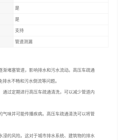
是
是
支持
管道测漏
会逐渐堵塞管道，影响排水和污水流动。高压车疏通
免排水不畅和污水倒流等问题。
漏。通过定期进行高压车疏通清洗，可以减少管道内
闻的气味并可能传播疾病。高压车疏通清洗可以将管
和水浸的风险。这对于城市排水系统、建筑物的排水