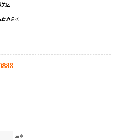
城关区
埋管道漏水
0888
丰富