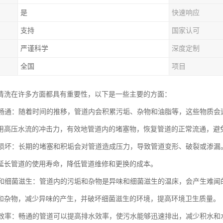
是
快速响应
支持
国家认可
严谨科学
深度定制
全国
项目
清洗在许多方面都具有重要性，以下是一些主要的方面：
管道畅通：随着时间的推移，管道内会积累污垢、杂物和油脂等，这些物质
用高压水流的冲击力，有效地管道内的堵塞物，恢复管道的正常流通，避
管道损坏：长期的堵塞和积垢会对管道造成压力，导致管道变形、破裂或渗
延长管道的使用寿命，降低管道维修和更换的成本。
异味和细菌滋生：管道内的污垢和杂物是异味和细菌滋生的温床，会产生难
和杂物，减少异味的产生，并破坏细菌滋生的环境，提高环境卫生质量。
排水效率：畅通的管道可以提高排水效率，使污水能够迅速排出，减少积水