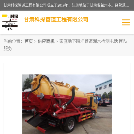
甘肃科探管道工程有限公司成立于2019年，注册地位于甘肃省兰州市。经营范围包括管道安装、清洗、疏通、维修、检测，防水工程，工程钻孔，化粪池清理，暖气安装，给排水管道安装维修，室内外管道如消防、供水、供热管道漏水检测定位，室内外防水堵漏等。
甘肃科探管道工程有限公司
当前位置：
首页
>
供应商机
> 家庭地下暗埋管道漏水检测电话 团队
服务
管道安装维修
管道漏水检测
漏水检查维修
消防管道漏水
供热管道漏水
排水管道漏水
自来水管漏水
管道疏通
高压车疏通清淤