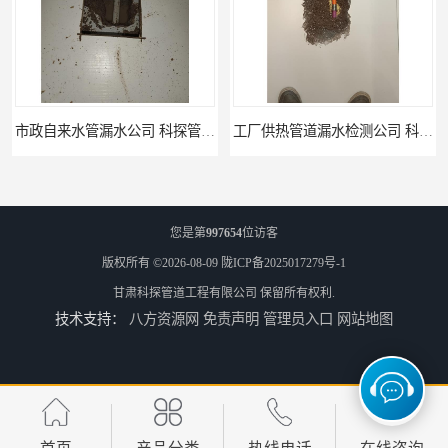
工厂供热管道漏水检测公司 科探管道工程
公司仪器测漏电话 科探管道工程
您是第
997654
位访客
版权所有 ©2026-08-09
陇ICP备2025017279号-1
甘肃科探管道工程有限公司
保留所有权利.
技术支持：
八方资源网
免责声明
管理员入口
网站地图
工厂管道工程 科探管道工程
市政供热管道漏水检测 科探管道工程