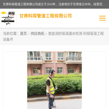
甘肃科探管道工程有限公司成立于2019年，注册地位于甘肃省兰州市。经营范围包括管道安装、清洗、疏通、维修、检测，防水工程，工程钻孔，化粪池清理，暖气安装，给排水管道安装维修，室内外管道如消防、供水、供热管道漏水检测定位，室内外防水堵漏等。
甘肃科探管道工程有限公司
当前位置：
首页
>
供应商机
> 家庭消防管道漏水检测 科探管道工程
设备齐
管道安装维修
管道漏水检测
漏水检查维修
消防管道漏水
供热管道漏水
排水管道漏水
自来水管漏水
管道疏通
高压车疏通清淤