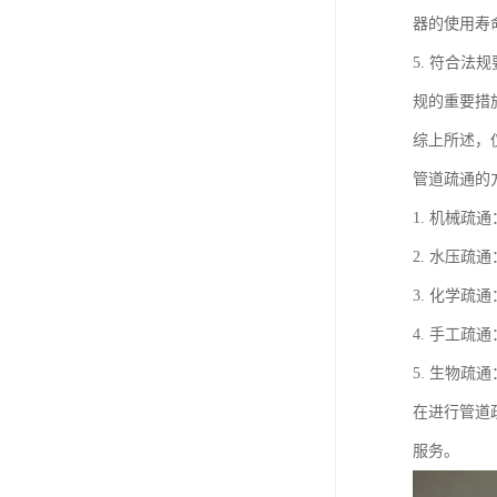
器的使用寿
5. 符合
规的重要措
综上所述，
管道疏通的
1. 机械
2. 水压
3. 化学
4. 手工
5. 生物
在进行管道
服务。