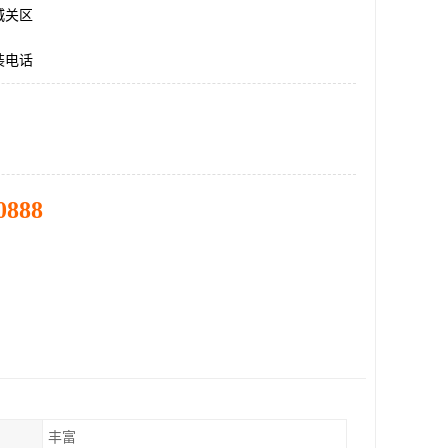
城关区
装电话
0888
丰富