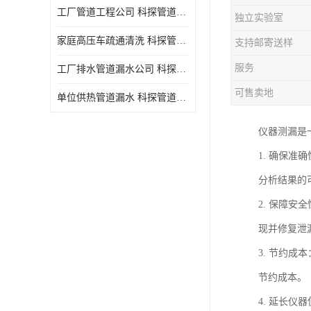
工厂管道工程公司 科探管道工程 时效快
独立实验室
家庭高压车疏通清洗 科探管道工程 服务周到
支持邮寄送样
服务
工厂排水管道漏水公司 科探管道工程 快速上门
可售卖地
单位供热管道漏水 科探管道工程 设备齐
仪器测漏是
1. 确保
分析结果的
2. 保障
现并修复泄
3. 节约
节约成本。
4. 延长