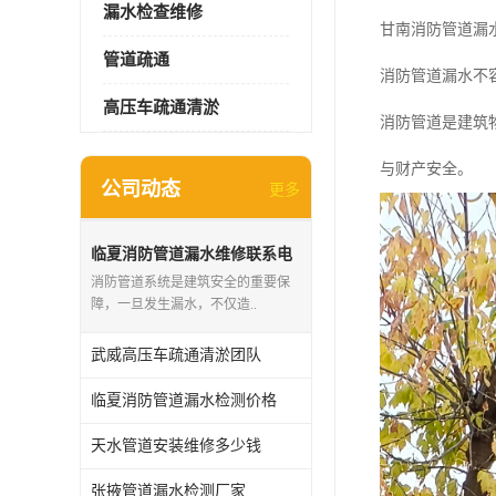
漏水检查维修
甘南消防管道漏
管道疏通
消防管道漏水不
高压车疏通清淤
消防管道是建筑
与财产安全。
公司动态
更多
临夏消防管道漏水维修联系电
话
消防管道系统是建筑安全的重要保
障，一旦发生漏水，不仅造..
武威高压车疏通清淤团队
临夏消防管道漏水检测价格
天水管道安装维修多少钱
张掖管道漏水检测厂家