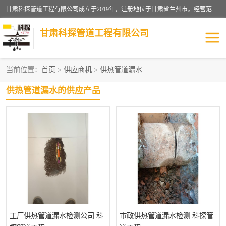
甘肃科探管道工程有限公司成立于2019年，注册地位于甘肃省兰州市。经营范围包括管道安装、清洗、疏通、维修、检测，防水工程，工程钻孔，化粪池清理，暖气安装，给排水管道安装维修，室内外管道如消防、供水、供热管道漏水检测定位，室内外防水堵漏等。
甘肃科探管道工程有限公司
当前位置：
首页
>
供应商机
>
供热管道漏水
管道安装维修
管道漏水检测
供热管道漏水的供应产品
漏水检查维修
消防管道漏水
供热管道漏水
排水管道漏水
自来水管漏水
管道疏通
高压车疏通清淤
工厂供热管道漏水检测公司 科
市政供热管道漏水检测 科探管