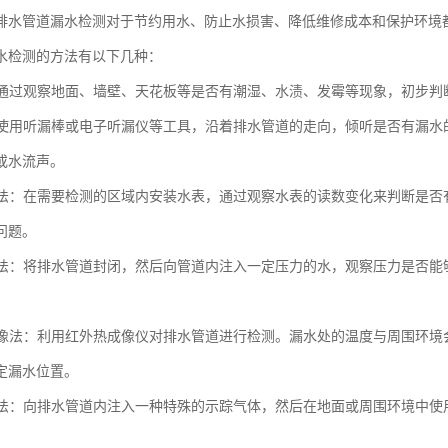
排水管道漏水检测对于节约用水、防止水损害、降低维修成本和保护环境
水检测的方法有以下几种：
法：通过观察地面、墙壁、天花板等是否有潮湿、水渍、发霉等现象，初步
法：使用听漏棒或电子听漏仪等工具，沿着排水管道的走向，倾听是否有漏
或水流声。
装表法：在需要检测的区域内安装水表，通过观察水表的读数变化来判断是
问题。
测试法：将排水管道封闭，然后向管道内注入一定压力的水，观察压力是否
热成像法：利用红外热成像仪对排水管道进行检测。漏水处的温度与周围环
定漏水位置。
气体法：向排水管道内注入一种特殊的示踪气体，然后在地面或周围环境中