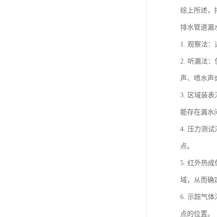
综上所述，
排水管道漏
1. 观察
2. 听漏
声、喷水声
3. 区域
能存在漏水
4. 压力
点。
5. 红外
域，从而确
6. 示踪
点的位置。