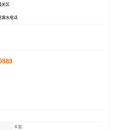
城关区
道漏水电话
0888
丰富