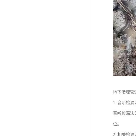
地下暗埋管
1. 音听检漏
音听检漏法
位。
2. 相关检漏