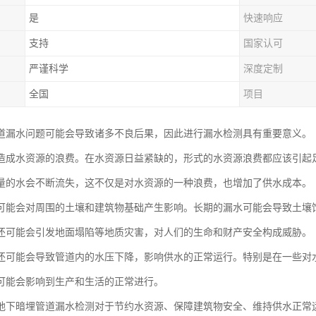
是
快速响应
支持
国家认可
严谨科学
深度定制
全国
项目
道漏水问题可能会导致诸多不良后果，因此进行漏水检测具有重要意义。
造成水资源的浪费。在水资源日益紧缺的，形式的水资源浪费都应该引起
量的水会不断流失，这不仅是对水资源的一种浪费，也增加了供水成本。
可能会对周围的土壤和建筑物基础产生影响。长期的漏水可能会导致土壤
还可能会引发地面塌陷等地质灾害，对人们的生命和财产安全构成威胁。
还可能会导致管道内的水压下降，影响供水的正常运行。特别是在一些对
可能会影响到生产和生活的正常进行。
地下暗埋管道漏水检测对于节约水资源、保障建筑物安全、维持供水正常