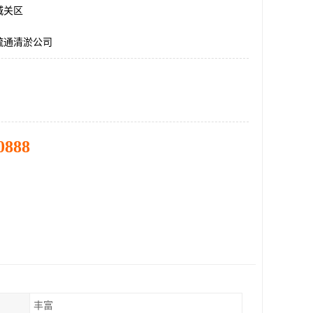
城关区
疏通清淤公司
0888
丰富