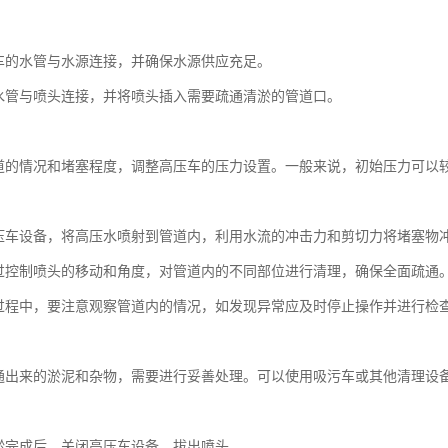
：
车的水管与水源连接，并确保水源供应充足。
水管与喷头连接，并将喷头插入需要疏通清淤的管道口。
：
道的情况和堵塞程度，调整高压车的压力设置。一般来说，初始压力可以
：
压车设备，将高压水喷射到管道内，利用水流的冲击力和剪切力将堵塞物
过控制喷头的移动和角度，对管道内的不同部位进行清理，确保全面疏通
过程中，要注意观察管道内的情况，如发现异常应及时停止操作并进行检
：
通出来的淤泥和杂物，需要进行妥善处理。可以使用吸污车或其他清理设
：
淤完成后，关闭高压车设备，拔出喷头。