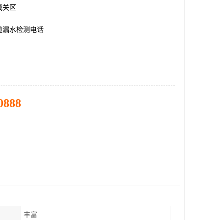
城关区
道漏水检测电话
0888
丰富