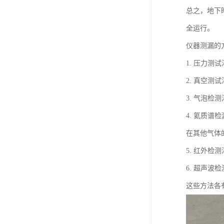
总之，地下
全运行。
仪器测漏的
1. 压力
2. 真空
3. 气泡
4. 氦质
在其他气体
5. 红外
6. 超声
这些方法各