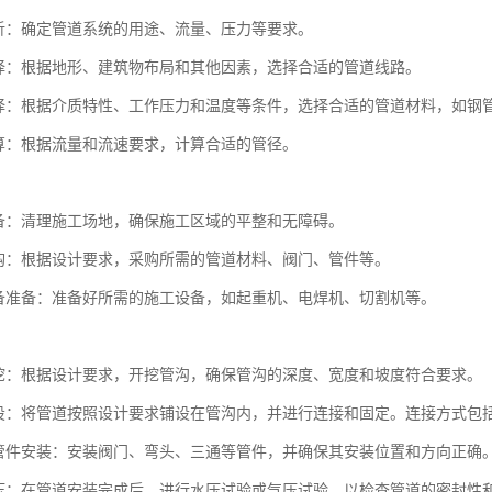
析：确定管道系统的用途、流量、压力等要求。
择：根据地形、建筑物布局和其他因素，选择合适的管道线路。
择：根据介质特性、工作压力和温度等条件，选择合适的管道材料，如钢
算：根据流量和流速要求，计算合适的管径。
：
备：清理施工场地，确保施工区域的平整和无障碍。
购：根据设计要求，采购所需的管道材料、阀门、管件等。
备准备：准备好所需的施工设备，如起重机、电焊机、切割机等。
：
挖：根据设计要求，开挖管沟，确保管沟的深度、宽度和坡度符合要求。
设：将管道按照设计要求铺设在管沟内，并进行连接和固定。连接方式包
管件安装：安装阀门、弯头、三通等管件，并确保其安装位置和方向正确
压：在管道安装完成后，进行水压试验或气压试验，以检查管道的密封性