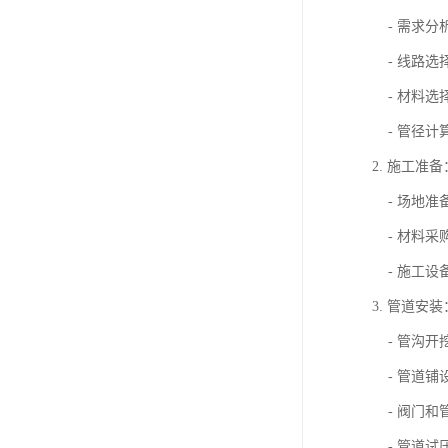
- 需求分
- 线路选
- 材料选
- 管径计
2. 施工准备
- 场地准
- 材料采
- 施工设
3. 管道安装
- 管沟开
- 管道铺
- 阀门和
- 管道试