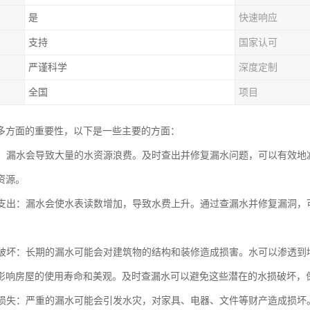
是
快速响应
支持
国家认可
严谨科学
深度定制
全国
项目
多方面的重要性，以下是一些主要的方面：
用水：漏水会导致大量的水资源浪费。及时查出并修复漏水问题，可以有效
资源。
水费支出：漏水会使水表读数增加，导致水费上升。通过查漏水并修复漏洞
水损破坏：长期的漏水可能会对建筑物的结构和装修造成损害。水可以渗透
影响房屋的使用寿命和美观。及时查漏水可以避免这些潜在的水损破坏，
财产损失：严重的漏水可能会引发水灾，对家具、电器、文件等财产造成损