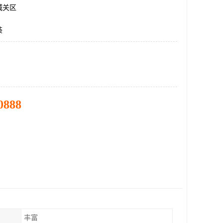
城关区
装
0888
丰富