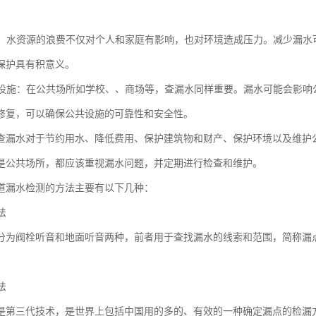
。
环境：水资源的浪费不仅对个人和家庭有影响，也对环境造成压力。减少漏
保护具有积意义。
公共设施：在公共场所如学校、、商场等，查漏水同样重要。漏水可能会影
修复，可以确保公共设施的可靠性和安全性。
查漏水对于节约用水、降低费用、保护建筑物和财产、保护环境以及维护
是公共场所，都应该重视漏水问题，并定期进行检查和维护。
道漏水检测的方法主要有以下几种：
法
分为阀栓听音和地面听音两种，前者用于查找漏水的线索和范围，简称漏
法
是第三代技术，是世界上包括中国用的多的、有效的一种确定漏点的检漏