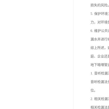
损失的风险
5. 保护
力，对环境
6. 维护
漏水并进行
综上所述，
庭、企业还
地下暗埋管
1. 音听检漏
音听检漏法
位。
2. 相关检漏
相关检漏法