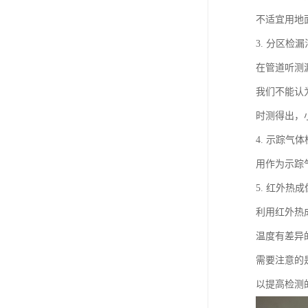
不适宜用地
3. 分区检漏
在管道听测
我们不能认
时测得出，
4. 示踪气
用作为示踪
5. 红外热
利用红外热
温度有差异
需要注意的
以提高检测