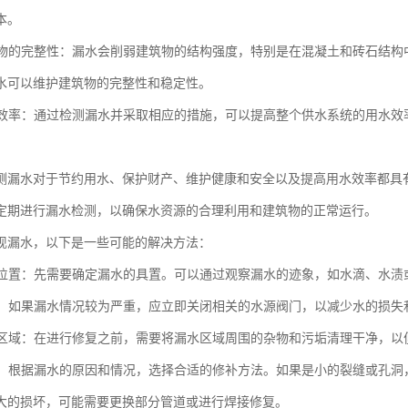
本。
建筑物的完整性：漏水会削弱建筑物的结构强度，特别是在混凝土和砖石结
水可以维护建筑物的完整性和稳定性。
用水效率：通过检测漏水并采取相应的措施，可以提高整个供水系统的用水
测漏水对于节约用水、保护财产、维护健康和安全以及提高用水效率都具
定期进行漏水检测，以确保水资源的合理利用和建筑物的正常运行。
现漏水，以下是一些可能的解决方法：
漏水位置：先需要确定漏水的具置。可以通过观察漏水的迹象，如水滴、水
水源：如果漏水情况较为严重，应立即关闭相关的水源阀门，以减少水的损失
漏水区域：在进行修复之前，需要将漏水区域周围的杂物和污垢清理干净，
漏洞：根据漏水的原因和情况，选择合适的修补方法。如果是小的裂缝或孔
大的损坏，可能需要更换部分管道或进行焊接修复。