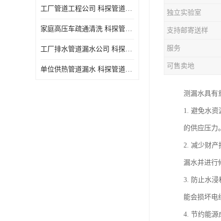
工厂管道工程公司 科探管道工程 时效快
独立实验室
家庭高压车疏通清洗 科探管道工程 服务周到
支持邮寄送样
服务
工厂排水管道漏水公司 科探管道工程 快速上门
可售卖地
单位供热管道漏水 科探管道工程 设备齐
测漏水具有
1. 避免
的供应压力
2. 减少
漏水并进行
3. 防止
能会损坏电
4. 节约