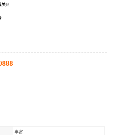
城关区
话
0888
丰富