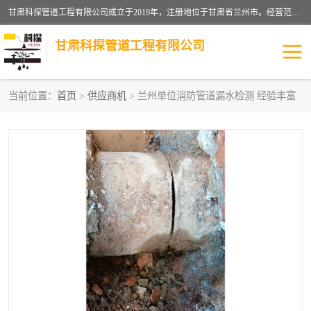
甘肃科探管道工程有限公司成立于2019年，注册地位于甘肃省兰州市。经营范围包括管道安装、清洗、疏通、维修、检测，防水工程，工程钻孔，化粪池清理，暖气安装，给排水管道安装维修，室内外管道如消防、供水、供热管道漏水检测定位，室内外防水堵漏等。
甘肃科探管道工程有限公司
当前位置：
首页
>
供应商机
> 兰州单位消防管道漏水检测 经验丰富
管道安装维修
管道漏水检测
漏水检查维修
消防管道漏水
供热管道漏水
排水管道漏水
自来水管漏水
管道疏通
高压车疏通清淤