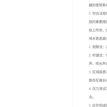
器的使用寿
5. 符合
规的重要措
综上所述，
排水管道漏
1. 观察
2. 听漏
声、喷水声
3. 区域
能存在漏水
4. 压力
点。
5. 红外