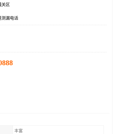
城关区
道测漏电话
0888
丰富