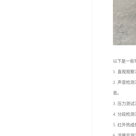
以下是一些
1. 直观
2. 声音
音。
3. 压力
4. 分段
5. 红外
6. 流量