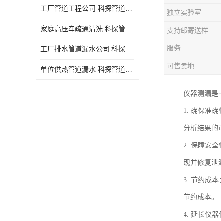
工厂管道工程公司 科探管道工程 时效快
独立实验室
家庭高压车疏通清洗 科探管道工程 服务周到
支持邮寄送样
服务
工厂排水管道漏水公司 科探管道工程 快速上门
可售卖地
单位供热管道漏水 科探管道工程 设备齐
仪器测漏是
1. 确保
分析结果的
2. 保障
现并修复泄
3. 节约
节约成本。
4. 延长