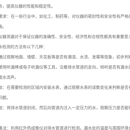
命，提高仪器的性能和稳定性。
法规要求：在一些行业中，如化工、制药等，对仪器的密封性和安全性有严
施。
仪器测漏对于保证仪器的准确性、安全性、经济性和合规性都具有重要意
水检测的方法有以下几种：
法：通过观察地面、墙壁、天花板等是否有潮湿、水渍、发霉等现象，初步
法：使用听漏棒或电子听漏仪等工具，沿着排水管道的走向，倾听是否有漏
或水流声。
装表法：在需要检测的区域内安装水表，通过观察水表的读数变化来判断是
问题。
测试法：将排水管道封闭，然后向管道内注入一定压力的水，观察压力是否
热成像法：利用红外热成像仪对排水管道进行检测。漏水处的温度与周围环