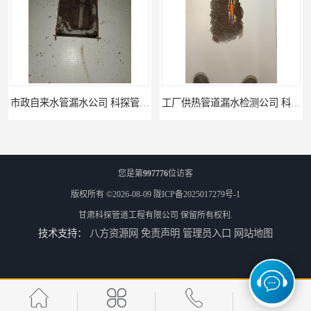
市政自来水管漏水公司 科探管道工程
工厂供热管道漏水检测公司 科探管道工程
您是第
997776
位访客
版权所有 ©2026-08-09
陇ICP备2025017279号-1
甘肃科探管道工程有限公司
保留所有权利.
技术支持：
八方资源网
免责声明
管理员入口
网站地图
公司仪器测漏电话 科探管道工程
工厂管道工程 科探管道工程