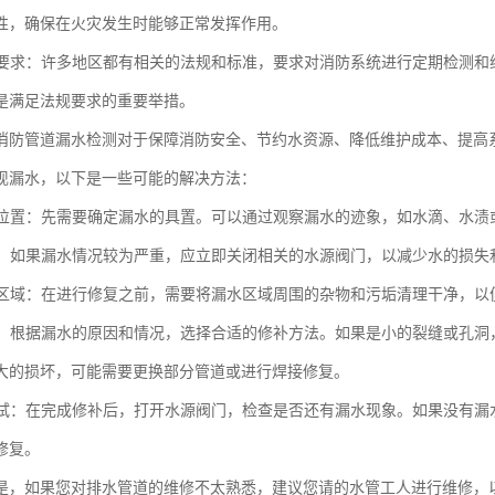
性，确保在火灾发生时能够正常发挥作用。
法规要求：许多地区都有相关的法规和标准，要求对消防系统进行定期检测
是满足法规要求的重要举措。
消防管道漏水检测对于保障消防安全、节约水资源、降低维护成本、提高
现漏水，以下是一些可能的解决方法：
漏水位置：先需要确定漏水的具置。可以通过观察漏水的迹象，如水滴、水
水源：如果漏水情况较为严重，应立即关闭相关的水源阀门，以减少水的损失
漏水区域：在进行修复之前，需要将漏水区域周围的杂物和污垢清理干净，
漏洞：根据漏水的原因和情况，选择合适的修补方法。如果是小的裂缝或孔
大的损坏，可能需要更换部分管道或进行焊接修复。
和测试：在完成修补后，打开水源阀门，检查是否还有漏水现象。如果没有
修复。
是，如果您对排水管道的维修不太熟悉，建议您请的水管工人进行维修，