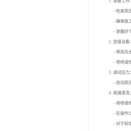
1. 准备工作
- 检查高
- 确保施
- 穿戴好
2. 连接设备
- 将高压
- 将喷或
3. 调试压力
- 启动高
4. 疏通清洗
- 将喷或
- 在操作
- 对于较