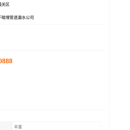
城关区
下暗埋管道漏水公司
0888
丰富