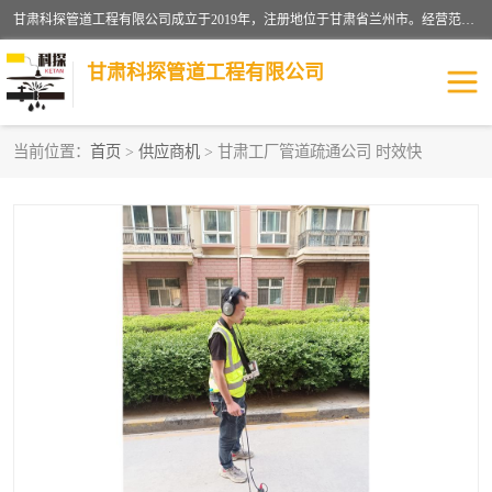
甘肃科探管道工程有限公司成立于2019年，注册地位于甘肃省兰州市。经营范围包括管道安装、清洗、疏通、维修、检测，防水工程，工程钻孔，化粪池清理，暖气安装，给排水管道安装维修，室内外管道如消防、供水、供热管道漏水检测定位，室内外防水堵漏等。
甘肃科探管道工程有限公司
当前位置：
首页
>
供应商机
> 甘肃工厂管道疏通公司 时效快
管道安装维修
管道漏水检测
漏水检查维修
消防管道漏水
供热管道漏水
排水管道漏水
自来水管漏水
管道疏通
高压车疏通清淤