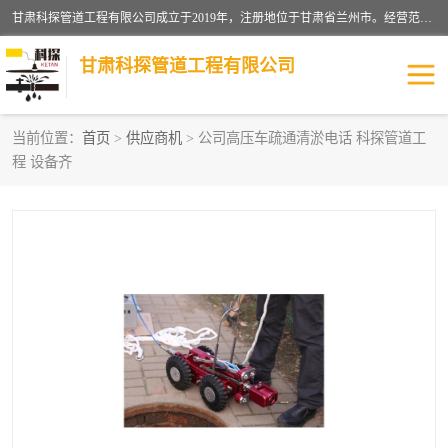
甘肃科探管道工程有限公司成立于2019年，注册地位于甘肃省兰州市。经营范围包括管道安装、清洗、疏通、维修、检测，防水工程，工程钻孔，化粪池清理，暖气安装，给排水管道安装维修，室内外管道如消防、供水、供热管道漏水检测定位，室内外防水堵漏等。
甘肃科探管道工程有限公司
当前位置：
首页
>
供应商机
> 公司高压车疏通清淤电话 科探管道工
程 设备齐
管道安装维修
管道漏水检测
漏水检查维修
消防管道漏水
供热管道漏水
排水管道漏水
自来水管漏水
管道疏通
高压车疏通清淤