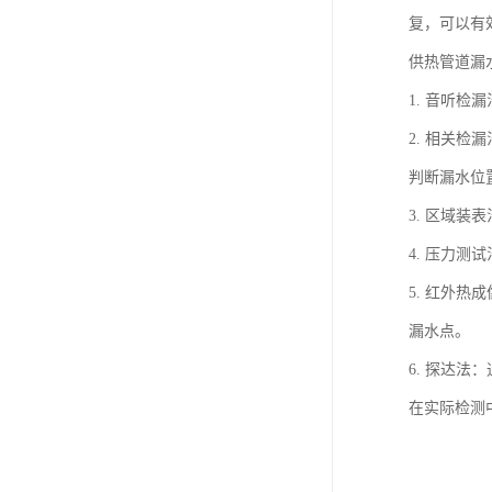
复，可以有
供热管道漏
1. 音听
2. 相关
判断漏水位
3. 区域
4. 压力
5. 红外
漏水点。
6. 探达
在实际检测