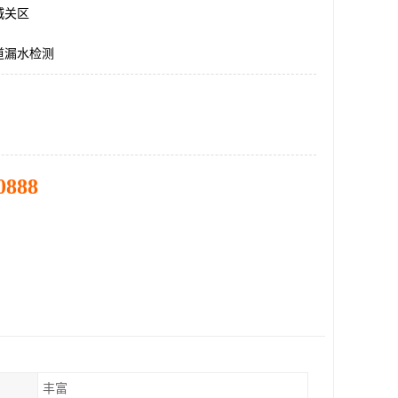
城关区
道漏水检测
0888
丰富