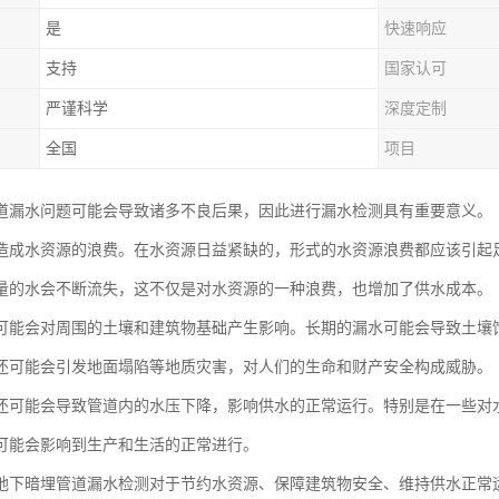
是
快速响应
支持
国家认可
严谨科学
深度定制
全国
项目
道漏水问题可能会导致诸多不良后果，因此进行漏水检测具有重要意义。
造成水资源的浪费。在水资源日益紧缺的，形式的水资源浪费都应该引起
量的水会不断流失，这不仅是对水资源的一种浪费，也增加了供水成本。
可能会对周围的土壤和建筑物基础产生影响。长期的漏水可能会导致土壤
还可能会引发地面塌陷等地质灾害，对人们的生命和财产安全构成威胁。
还可能会导致管道内的水压下降，影响供水的正常运行。特别是在一些对
可能会影响到生产和生活的正常进行。
地下暗埋管道漏水检测对于节约水资源、保障建筑物安全、维持供水正常