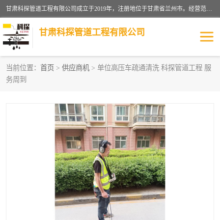
甘肃科探管道工程有限公司成立于2019年，注册地位于甘肃省兰州市。经营范围包括管道安装、清洗、疏通、维修、检测，防水工程，工程钻孔，化粪池清理，暖气安装，给排水管道安装维修，室内外管道如消防、供水、供热管道漏水检测定位，室内外防水堵漏等。
甘肃科探管道工程有限公司
当前位置：
首页
>
供应商机
> 单位高压车疏通清洗 科探管道工程 服
务周到
管道安装维修
管道漏水检测
漏水检查维修
消防管道漏水
供热管道漏水
排水管道漏水
自来水管漏水
管道疏通
高压车疏通清淤