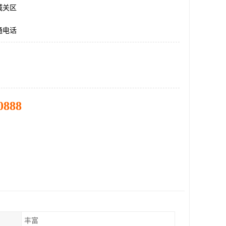
城关区
通电话
0888
丰富