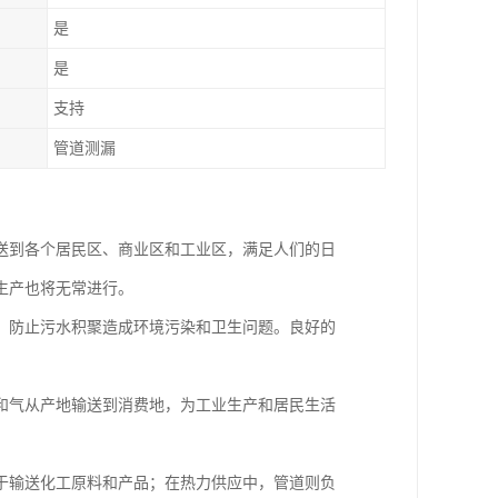
是
是
支持
管道测漏
送到各个居民区、商业区和工业区，满足人们的日
生产也将无常进行。
，防止污水积聚造成环境污染和卫生问题。良好的
和气从产地输送到消费地，为工业生产和居民生活
。
于输送化工原料和产品；在热力供应中，管道则负