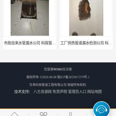
工厂供热管道漏水检测公司 科探管道工程
公司仪器测漏电话 科探管道工程
您是第
995863
位访客
版权所有 ©2026-08-08
陇ICP备2025017279号-1
甘肃科探管道工程有限公司
保留所有权利.
技术支持：
八方资源网
免责声明
管理员入口
网站地图
工厂管道工程 科探管道工程
市政供热管道漏水检测 科探管道工程