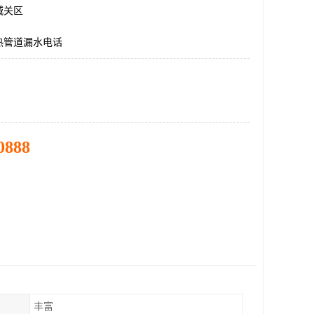
城关区
热管道漏水电话
0888
丰富