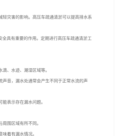
，减轻灾害的影响。高压车疏通清淤可以提高排水系
安全具有重要的作用。定期进行高压车疏通清淤工
如水滴、水迹、潮湿区域等。
水流声音，漏水处通常会产生不同于正常水流的声
，可能表示存在漏水问题。
。
会与周围区域有所不同。
能意味着有漏水情况。