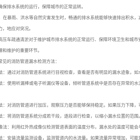
确保排水系统的运行，保障城市的正常运转。
突况：在暴雨、洪水等自然灾害发生时，畅通的排水系统能够快速排出积水
力，地应对突况。
高压车疏通清淤对于维护城市排水系统的正常运行、保障环境卫生和城市
理和维护的重要环节。
常见的消防管道漏水检测方法：
观察法：通过对消防管道系统进行目视检查，查看是否有明显的漏水迹象，
检测法：使用听漏棒或电子听漏仪等设备，倾听管道系统中是否存在异常的
测试法：对消防管道进行加压，观察压力是否能够保持稳定。如果压力下降
检测法：将消防管道系统分成若干段，逐段进行检查，以缩小漏水位置的范围
热成像法：利用红外热成像仪检测管道表面的温度分布，漏水处的温度可能
监测法：安装流量监测设备，监测管道内的水流量。如果流量异常增加，可