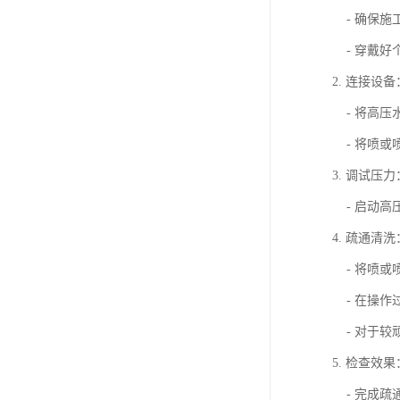
- 确保施
- 穿戴好
2. 连接设备
- 将高压
- 将喷或
3. 调试压力
- 启动高
4. 疏通清洗
- 将喷或
- 在操作
- 对于较
5. 检查效果
- 完成疏