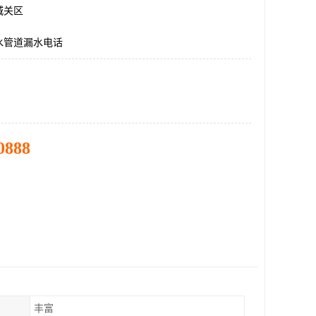
城关区
水管道漏水电话
0888
丰富