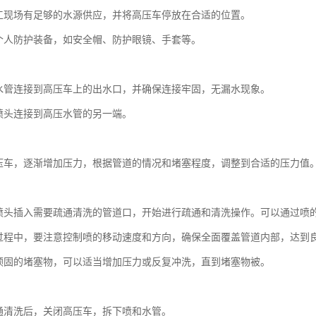
工现场有足够的水源供应，并将高压车停放在合适的位置。
个人防护装备，如安全帽、防护眼镜、手套等。
：
水管连接到高压车上的出水口，并确保连接牢固，无漏水现象。
喷头连接到高压水管的另一端。
：
压车，逐渐增加压力，根据管道的情况和堵塞程度，调整到合适的压力值
：
喷头插入需要疏通清洗的管道口，开始进行疏通和清洗操作。可以通过喷
过程中，要注意控制喷的移动速度和方向，确保全面覆盖管道内部，达到
顽固的堵塞物，可以适当增加压力或反复冲洗，直到堵塞物被。
：
通清洗后，关闭高压车，拆下喷和水管。