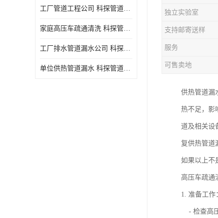
工厂管道工程公司 科探管道工程 时效快
独立实验室
家庭高压车疏通清洗 科探管道工程 服务周到
支持邮寄送样
服务
工厂排水管道漏水公司 科探管道工程 快速上门
可售卖地
单位供热管道漏水 科探管道工程 设备齐
供热管道漏
热不足，影
道及相关设
复供热管道
如果以上不
高压车疏通
1. 准备工作
- 检查高