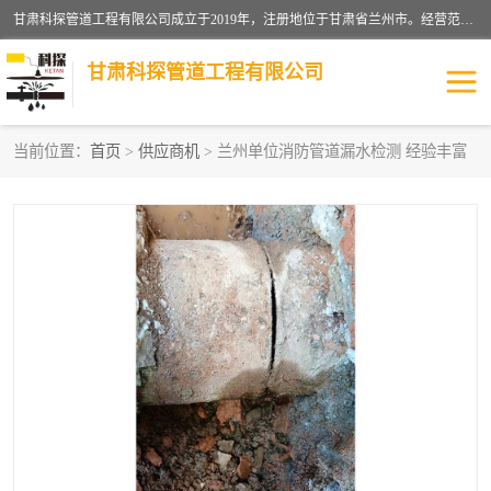
甘肃科探管道工程有限公司成立于2019年，注册地位于甘肃省兰州市。经营范围包括管道安装、清洗、疏通、维修、检测，防水工程，工程钻孔，化粪池清理，暖气安装，给排水管道安装维修，室内外管道如消防、供水、供热管道漏水检测定位，室内外防水堵漏等。
甘肃科探管道工程有限公司
当前位置：
首页
>
供应商机
> 兰州单位消防管道漏水检测 经验丰富
管道安装维修
管道漏水检测
漏水检查维修
消防管道漏水
供热管道漏水
排水管道漏水
自来水管漏水
管道疏通
高压车疏通清淤