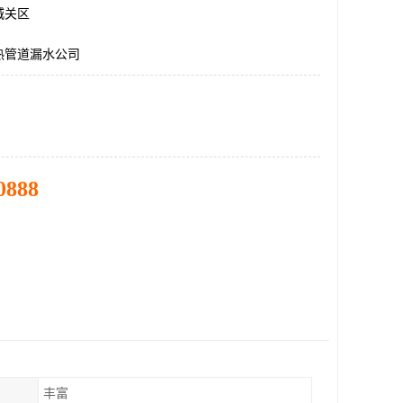
城关区
热管道漏水公司
0888
丰富