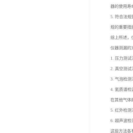
器的使用寿
5. 符合
规的重要措
综上所述，
仪器测漏的
1. 压力
2. 真空
3. 气泡
4. 氦质
在其他气体
5. 红外
6. 超声
这些方法各