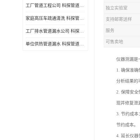
工厂管道工程公司 科探管道工程 时效快
独立实验室
家庭高压车疏通清洗 科探管道工程 服务周到
支持邮寄送样
服务
工厂排水管道漏水公司 科探管道工程 快速上门
可售卖地
单位供热管道漏水 科探管道工程 设备齐
仪器测漏是
1. 确保
分析结果的
2. 保障
现并修复泄
3. 节约
节约成本。
4. 延长